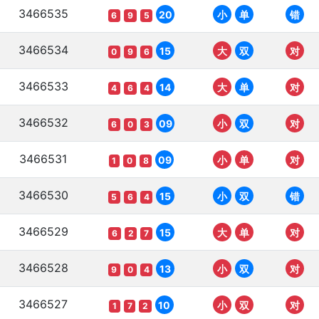
3466535
20
小
单
错
6
9
5
3466534
15
大
双
对
0
9
6
3466533
14
大
单
对
4
6
4
3466532
09
小
双
对
6
0
3
3466531
09
小
单
对
1
0
8
3466530
15
小
双
错
5
6
4
3466529
15
大
单
对
6
2
7
3466528
13
小
双
对
9
0
4
3466527
10
小
双
对
1
7
2