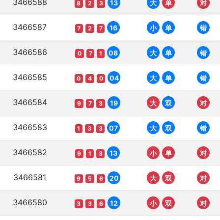
3466588
13
大
单
对
8
2
3
3466587
16
小
单
错
7
2
7
3466586
08
大
单
错
0
7
1
3466585
04
大
单
错
0
4
0
3466584
19
大
双
对
9
7
3
3466583
07
大
双
错
1
3
3
3466582
13
小
单
对
9
1
3
3466581
20
大
双
对
9
5
6
3466580
12
小
双
对
3
3
6