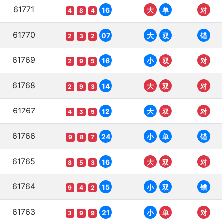
61771
16
大
单
对
4
8
4
61770
07
大
双
错
2
3
2
61769
16
小
双
对
2
9
5
61768
14
大
双
对
2
9
3
61767
12
大
双
对
4
3
5
61766
24
小
单
错
9
8
7
61765
16
大
双
对
8
5
3
61764
15
小
双
错
9
4
2
61763
21
小
单
对
3
9
9