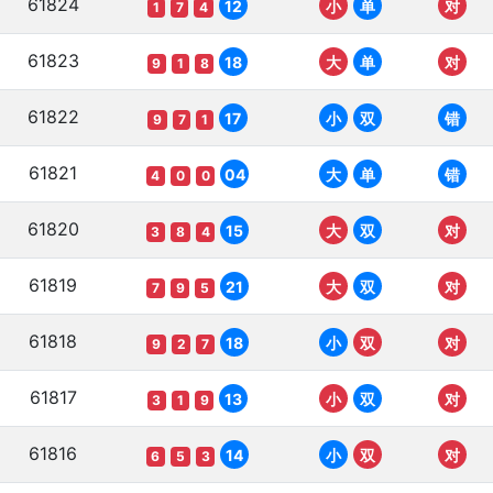
61824
12
小
单
对
1
7
4
61823
18
大
单
对
9
1
8
61822
17
小
双
错
9
7
1
61821
04
大
单
错
4
0
0
61820
15
大
双
对
3
8
4
61819
21
大
双
对
7
9
5
61818
18
小
双
对
9
2
7
61817
13
小
双
对
3
1
9
61816
14
小
双
对
6
5
3