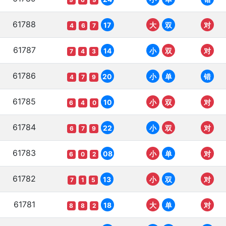
61788
17
大
双
对
4
6
7
61787
14
小
双
对
7
4
3
61786
20
小
单
错
4
7
9
61785
10
小
双
对
6
4
0
61784
22
小
双
对
6
7
9
61783
08
小
单
对
6
0
2
61782
13
小
双
对
7
1
5
61781
18
大
单
对
8
8
2