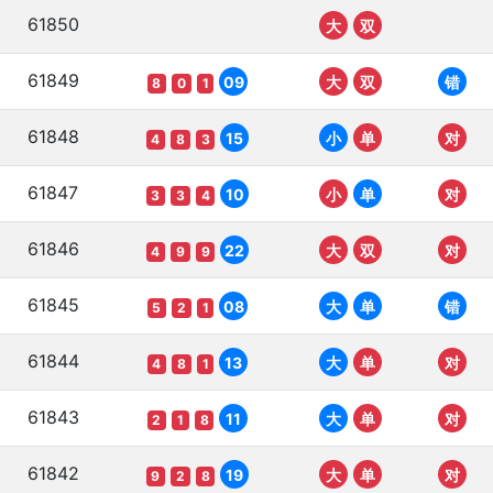
61850
大
双
61849
09
大
双
错
8
0
1
61848
15
小
单
对
4
8
3
61847
10
小
单
对
3
3
4
61846
22
大
双
对
4
9
9
61845
08
大
单
错
5
2
1
61844
13
大
单
对
4
8
1
61843
11
大
单
对
2
1
8
61842
19
大
单
对
9
2
8