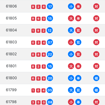
61806
17
小
单
对
9
2
6
61805
15
大
单
对
9
6
0
61804
12
大
双
对
1
9
2
61803
07
小
双
对
0
3
4
61802
22
小
双
对
8
8
6
61801
15
大
单
对
8
2
5
61800
20
小
单
错
6
5
9
61799
05
大
双
错
1
0
4
61798
08
小
单
对
3
5
0