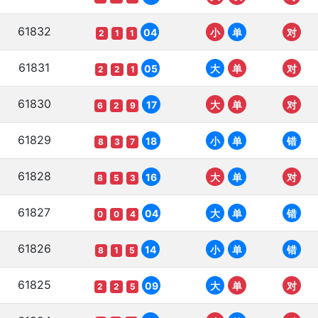
61832
04
小
单
对
2
1
1
61831
05
大
单
对
2
2
1
61830
17
大
单
对
6
2
9
61829
18
小
单
错
8
3
7
61828
16
大
单
对
8
5
3
61827
04
大
单
错
0
0
4
61826
14
小
单
错
8
1
5
61825
09
大
单
对
2
2
5